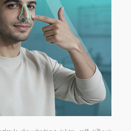
يتسم الأنف اللحمي بغضاريف ضعيفة وجلد سميك، ما يجعله عريضً