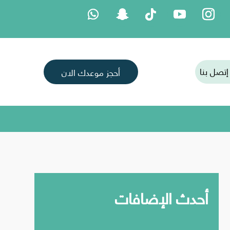
يل الأنف
إتصل بنا
أحجز موعدك الان
نف