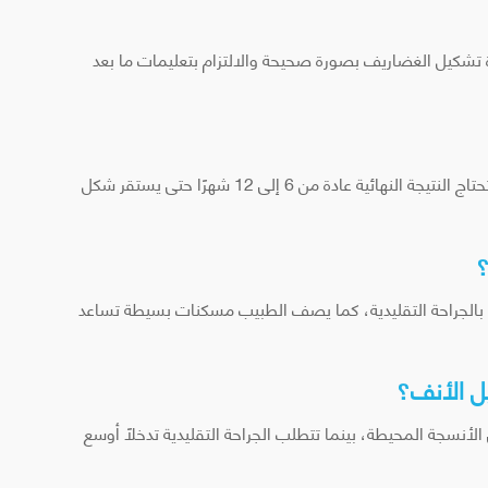
دة تشكيل الغضاريف بصورة صحيحة والالتزام بتعليمات ما بعد
تظهر النتائج الأولية بعد أسابيع قليلة مع انخفاض التورم، بينما تحتاج النتيجة النهائية عادة من 6 إلى 12 شهرًا حتى يستقر شكل
؟
رنة بالجراحة التقليدية، كما يصف الطبيب مسكنات بسيطة تساعد
يل الأنف؟
الأنسجة المحيطة، بينما تتطلب الجراحة التقليدية تدخلًا أوسع