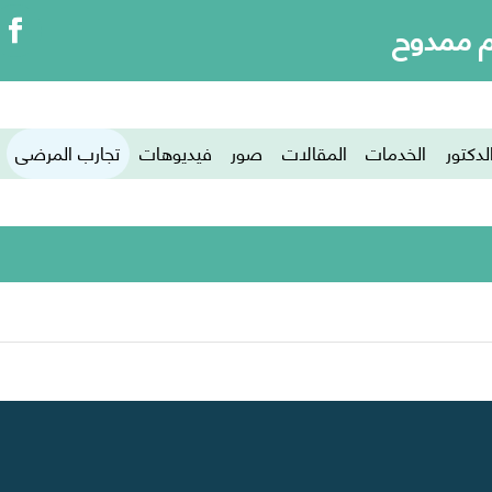
م ممدوح
تجارب المرضى
لدكتور
الخدمات
المقالات
صور
فيديوهات
تجارب المرضى
الرئيسية
تجارب المرضى
