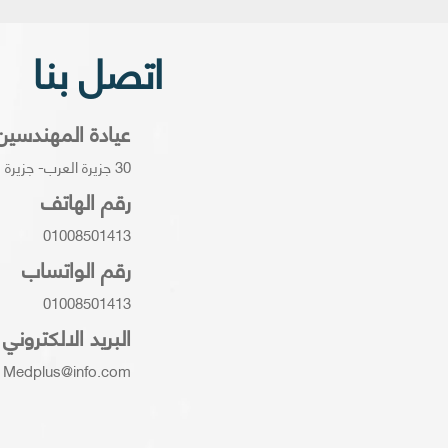
اتصل بنا
عيادة المهندسين
30 جزيرة العرب- جزيرة ميت عقبة – حي العجوزة- الجيزة.
رقم الهاتف
01008501413
رقم الواتساب
01008501413
البريد الالكتروني
Medplus@info.com